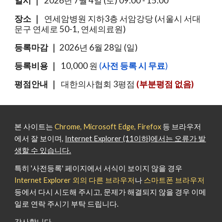
일시 ｜
202
6
년
7
월
4
일 (
토
) 09:00 - 1
5
:
0
0
장소
｜
연세암병원 지하3층 서암강당 (서울시 서대
문구 연세로 50-1, 연세의료원)
등록
마감
｜
2026년 6월 28일 (일)
등록비용
｜
10,000 원
(
사전 등록 시 무료
)
평점안내
｜
대한의사협회
3
평점
(부분평점 없음)
본 사이트는
Chrome, Microsoft Edge, Firefox
등 브라우저
에서 잘 보이며,
Internet Explorer (11이하)에서는 오류가 발
생할 수 있습니다.
특히 '사전등록' 페이지에서 서식이 보이지 않을 경우
Internet Explorer 외의 다른 브라우저
나
스마트폰 브라우저
등에서 다시 시도해 주시고, 문제가 해결되지 않을 경우 이메
일로 연락 주시기 부탁 드립니다.
감사합니다.